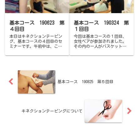
りました。
グとなりました。
基本コース 190623 第
基本コース 190324 第
４回目
１回目
本日はキネクションテーピン
今回は基本コースの１回目、
グ、基本コースの４回目のセ
女性ペアが参加されました。
ミナーです。午前中は、これ
その内の一人がバスケットボ
までの復習と事例に基づいた
ールの実業団ＯＧ。実業団で
質疑応答を行いました。皆さ
はいわゆる固定する「ホワイ
ん、１か月の間にいろいろな
トテーピング」を主にされて
方にテーピングを貼ってみ
いたようで、キネクションテ
て、トライ＆エラーの研鑽を
ーピングとの違いに初めは戸
積んでいるようで頼もしい限
惑っておられました。
りです。
基本コース 190825 第５回目
キネクションテーピングについて