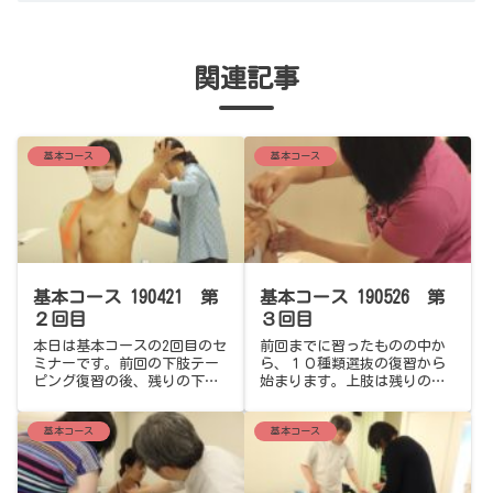
関連記事
基本コース
基本コース
基本コース 190421 第
基本コース 190526 第
２回目
３回目
本日は基本コースの2回目のセ
前回までに習ったものの中か
ミナーです。前回の下肢テー
ら、１０種類選抜の復習から
ピング復習の後、残りの下肢
始まります。上肢は残りの７
３種類と上肢のテーピングに
種類、そして体幹のテーピン
入りました。上肢の筋群につ
グに入ります。特に上肢関連
基本コース
基本コース
いては、インピンジメント症
のテーピングは、肩から手首
候群や五十肩などの故障筋の
までの故障全般に対応できま
一部ですので、トラブル例を
すので、受講生は実際の故障
交えながらのテーピングとな
例を意識しながらのテーピン