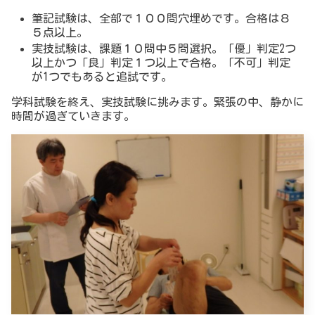
筆記試験は、全部で１００問穴埋めです。合格は８
５点以上。
実技試験は、課題１０問中５問選択。「優」判定2つ
以上かつ「良」判定１つ以上で合格。「不可」判定
が1つでもあると追試です。
学科試験を終え、実技試験に挑みます。緊張の中、静かに
時間が過ぎていきます。