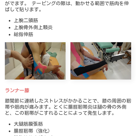
がでます。 テーピングの際は、動かせる範囲で筋肉を伸
ばして貼ります。
上腕二頭筋
上腕骨外側上顆炎
総指伸筋
ランナー膝
膝関節に連続したストレスがかかることで、膝の周囲の靭
帯や筋肉が痛みます。とくに腸脛靭帯炎は腿の骨の外側
と、この靭帯がこすれることによって発生します。
大腿筋膜張筋
腸脛靭帯（強化）