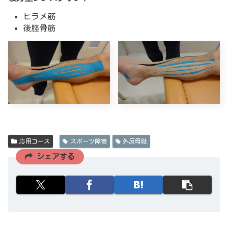
ヒラメ筋
後脛骨筋
応用コース
スポーツ障害
外反母趾
シェアする