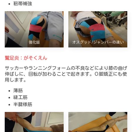
靭帯補強
強化版
オスグッド/ジャンパーの違い
鷲足炎：がそくえん
サッカーやランニングフォームの不良などにより膝の曲げ
伸ばしに、回転が加わることで起きます。О脚矯正にも使
用します。
薄筋
縫工筋
半腱様筋