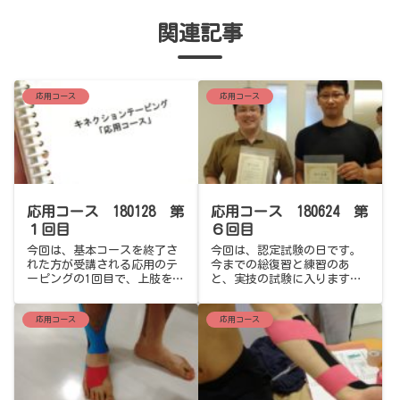
関連記事
応用コース
応用コース
応用コース 180128 第
応用コース 180624 第
１回目
６回目
今回は、基本コースを終了さ
今回は、認定試験の日です。
れた方が受講される応用のテ
今までの総復習と練習のあ
ーピングの1回目で、上肢を中
と、実技の試験に入ります。
心としたトラブルについて学
応用コースは基本コースと異
んでいきます。応用コース
なり筆記試験はありません。
応用コース
応用コース
は、臨床に即した形ですぐに
必須問題は、事前に案内して
現場で使えるテーピングにな
いますが選択問題に関しては
っています。その分内容も多
当日に１０問が出題されま
く濃い物になっています。テ
す。 日頃の練習の成果を存分
ーピングに複合的な機能を持
に発揮して頂きたいと思いま
たせたり、テープの扱いが面
す。