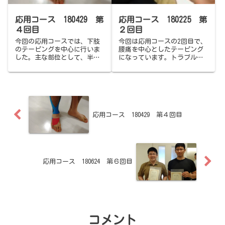
白くなっています。
応用コース 180429 第
応用コース 180225 第
４回目
２回目
今回の応用コースでは、下肢
今回は応用コースの2回目で、
のテーピングを中心に行いま
腰痛を中心としたテーピング
した。主な部位として、半月
になっています。トラブルの
板損傷、こむら返り・肉ばな
中でも、肩こりと同様に多い
れ、膝の靭帯損傷、足関節捻
のがこの腰痛です。腰痛と言
挫、外反母趾・内反小趾など
っても、急性や慢性を含め原
です。今回は、故障のメカニ
因も多種多様・・・痛みの発
ズムが理解できて、丁寧なテ
生部位も、背中の真ん中から
ーピングが行えるのが課題で
お尻、足の裏まで様々です。
となります。
応用コース 180429 第４回目
応用コース 180624 第６回目
コメント